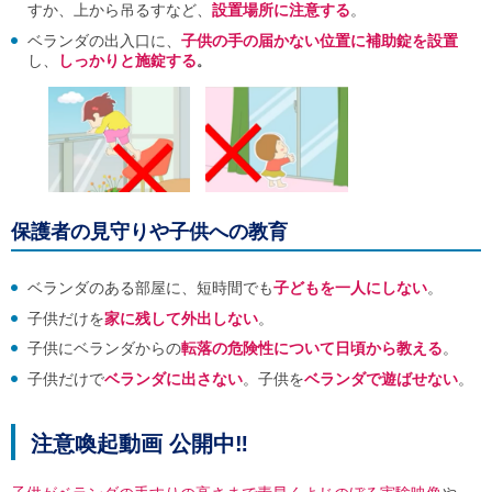
すか、上から吊るすなど、
設置場所に注意する
。
ご
利
ベランダの出入口に、
子供の手の届かない位置に補助錠を設置
用
し、
しっかりと施錠する
。
案
内
(
i
)
へ
保護者の見守りや子供への教育
ベランダのある部屋に、短時間でも
子どもを一人にしない
。
子供だけを
家に残して外出しない
。
子供にベランダからの
転落の危険性について日頃から教える
。
子供だけで
ベランダに出さない
。子供を
ベランダで遊ばせない
。
注意喚起動画 公開中‼