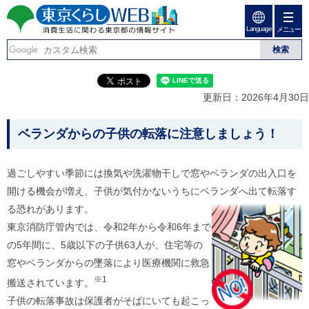
ペ
ペ
ー
ー
Language
ジ
ジ
メニュー
東京くらしweb
の
内
先
を
消費生活に関わる東京
頭
移
こ
グ
で
動
こ
ロ
都の情報サイト
す
す
か
ー
更新日：2026年4月30日
る
ら
バ
た
グ
ル
こ
め
ロ
メ
ベランダからの子供の転落に注意しましょう！
の
ー
ニ
こ
リ
バ
ュ
か
ン
ル
ー
過ごしやすい季節には換気や洗濯物干しで窓やベランダの出入口を
ク
ナ
こ
ら
開ける機会が増え、子供が気付かないうちにベランダへ出て転落す
本
ビ
こ
本
文
で
ま
る恐れがあります。
(
す
で
文
東京消防庁管内では、令和2年から令和6年まで
c
。
で
で
)
す
の5年間に、5歳以下の子供63人が、住宅等の
へ
す
。
グ
窓やベランダからの墜落により医療機関に救急
ロ
※1
搬送されています。
ー
バ
子供の転落事故は保護者がそばにいても起こっ