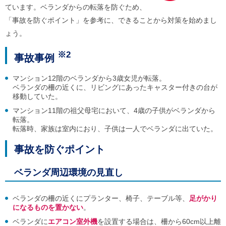
ル
ています。ベランダからの転落を防ぐため、
ナ
「事故を防ぐポイント」を参考に、できることから対策を始めまし
ビ
ゲ
ょう。
ー
シ
※2
事故事例
ョ
ン
(
マンション12階のベランダから3歳女児が転落。
g
ベランダの柵の近くに、リビングにあったキャスター付きの台が
)
移動していた。
へ
ロ
マンション11階の祖父母宅において、4歳の子供がベランダから
ー
転落。
カ
転落時、家族は室内におり、子供は一人でベランダに出ていた。
ル
ナ
事故を防ぐポイント
ビ
(
l
ベランダ周辺環境の見直し
)
へ
サ
ベランダの柵の近くにプランター、椅子、テーブル等、
足がかり
イ
になるものを置かない
。
ト
ベランダに
エアコン室外機
を設置する場合は、柵から60cm以上離
の