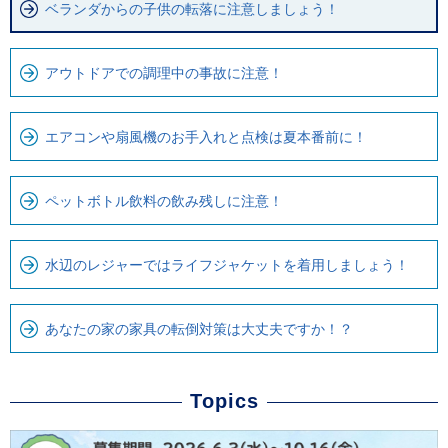
ベランダからの子供の転落に注意しましょう！
ま
ロ
で
ー
で
カ
アウトドアでの調理中の事故に注意！
す
ル
。
ナ
エアコンや扇風機のお手入れと点検は夏本番前に！
ビ
で
す
ペットボトル飲料の飲み残しに注意！
水辺のレジャーではライフジャケットを着用しましょう！
あなたの家の家具の転倒対策は大丈夫ですか！？
Topics