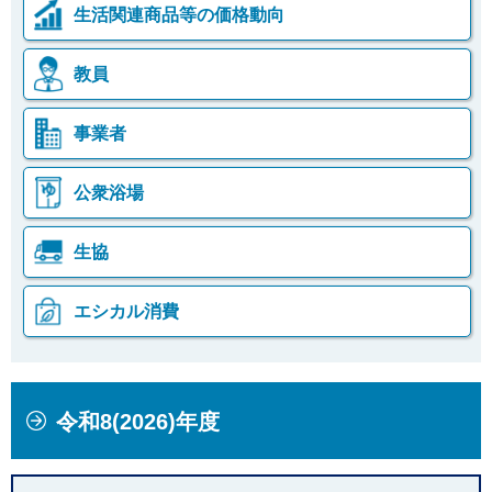
生活関連商品等の価格動向
教員
事業者
公衆浴場
生協
エシカル消費
本
こ
令和8(2026)年度
文
こ
こ
か
こ
ら