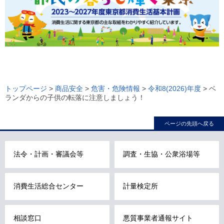
ロ
ー
トップページ
>
商品安全
>
危害・危険情報
>
令和8(2026)年度
> ベ
ランダからの子供の転落に注意しましょう！
カ
ル
ページの先頭へ戻る
ナ
ビ
こ
法令・計画・審議会等
調査・生協・公衆浴場等
こ
ま
消費生活総合センター
計量検定所
で
で
す
相談窓口
悪質事業者通報サイト