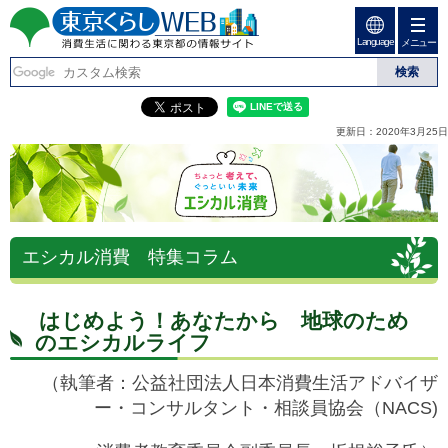
ペ
ペ
ー
ー
Language
ジ
ジ
メニュー
東京くらしweb
の
内
先
を
消費生活に関わる東京
頭
移
こ
グ
で
動
こ
ロ
都の情報サイト
更新日：2020年3月25日
す
す
か
ー
こ
る
ら
バ
こ
た
グ
ル
か
め
ロ
メ
ら
の
ー
ニ
本
リ
バ
ュ
ちょっと考えて、ぐっといい未来 エシカル消費
文
ン
ル
ー
エシカル消費 特集コラム
で
ク
ナ
こ
す
本
ビ
こ
文
で
ま
(
す
で
はじめよう！あなたから 地球のため
c
。
で
のエシカルライフ
)
す
へ
。
（執筆者：公益社団法人日本消費生活アドバイザ
グ
ロ
ー・コンサルタント・相談員協会（NACS)
ー
バ