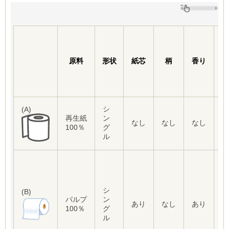
エ
ン
ボ
原料
形状
紙芯
柄
香り
ス
加
工
シ
(A)
再生紙
ン
な
なし
なし
なし
100％
グ
し
ル
シ
(B)
パルプ
ン
あ
あり
なし
あり
100％
グ
り
ル