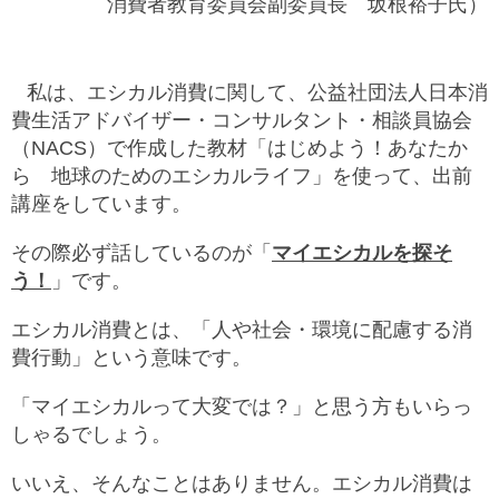
消費者教育委員会副委員長 坂根裕子氏）
ル
ナ
ビ
ゲ
ー
私は、エシカル消費に関して、公益社団法人日本消
シ
費生活アドバイザー・コンサルタント・相談員協会
ョ
（NACS）で作成した教材「はじめよう！あなたか
ン
(
ら 地球のためのエシカルライフ」を使って、出前
g
)
講座をしています。
へ
サ
その際必ず話しているのが「
マイエシカルを探そ
イ
う！
」です。
ト
の
ご
エシカル消費とは、「人や社会・環境に配慮する消
利
費行動」という意味です。
用
案
内
「マイエシカルって大変では？」と思う方もいらっ
(
しゃるでしょう。
i
)
へ
いいえ、そんなことはありません。エシカル消費は