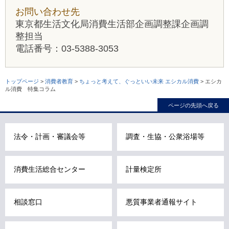
お問い合わせ先
東京都生活文化局消費生活部企画調整課企画調
整担当
電話番号：03-5388-3053
本
トップページ
>
消費者教育
>
ちょっと考えて、ぐっといい未来 エシカル消費
> エシカ
ル消費 特集コラム
文
こ
ページの先頭へ戻る
こ
ま
で
法令・計画・審議会等
調査・生協・公衆浴場等
で
す
。
消費生活総合センター
計量検定所
相談窓口
悪質事業者通報サイト