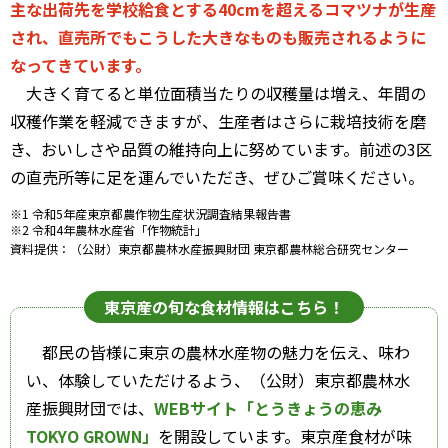
主な出荷先を学校給食とする40cmを超えるコマツナが生産
され、直売所でもこうした大きなものも販売されるように
なってきています。
大きく育てると単位面積当たりの収穫量は増え、年間の
収穫作業を軽減できますが、生産者はさらに栽培技術を磨
き、おいしさや品質の維持向上に努めています。前述の3区
の直売所等に足を運んでいただき、ぜひご賞味ください。
※1 令和5年産東京都農作物生産状況調査結果報告書
※2 令和4年農林水産省「作物統計」
資料提供：（公財）東京都農林水産振興財団 東京都農林総合研究センター
東京産の旬な食材情報はこちら！
都民の皆様に東京の農林水産物の魅力を伝え、味わ
い、体験していただけるよう、（公財）東京都農林水
産振興財団では、
WEBサイト「とうきょうの恵み
TOKYO GROWN」
を開設しています。東京産食材が味