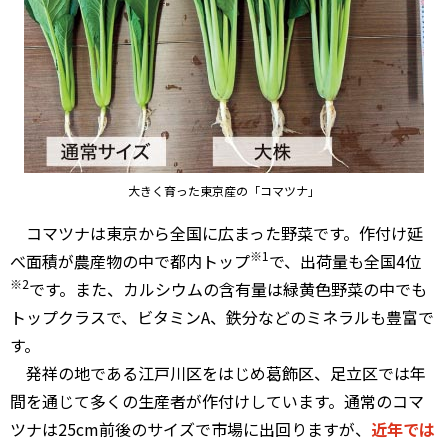
大きく育った東京産の「コマツナ」
コマツナは東京から全国に広まった野菜です。作付け延
※1
べ面積が農産物の中で都内トップ
で、出荷量も全国4位
※2
です。また、カルシウムの含有量は緑黄色野菜の中でも
トップクラスで、ビタミンA、鉄分などのミネラルも豊富で
す。
発祥の地である江戸川区をはじめ葛飾区、足立区では年
間を通じて多くの生産者が作付けしています。通常のコマ
ツナは25cm前後のサイズで市場に出回りますが、
近年では