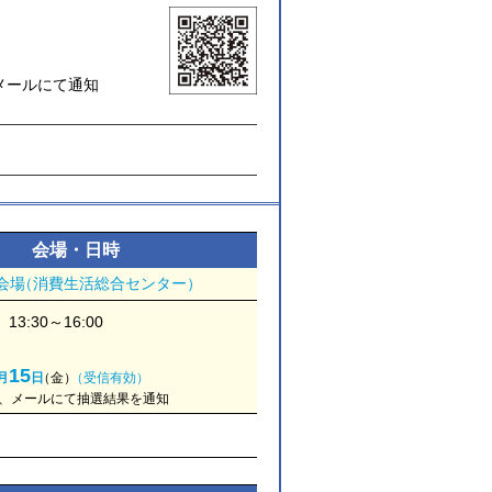
メールにて通知
会場・日時
会場
（
消費生活総合センター）
 13:30～16:00
15
月
日
（
金）
（受信有効）
、メールにて抽選結果を通知