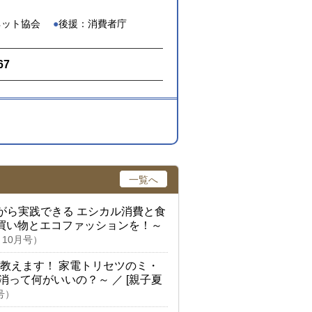
ネット協会
後援：消費者庁
67
一覧へ
がら実践できる エシカル消費と食
買い物とエコファッションを！～
・10月号）
教えます！ 家電トリセツのミ・
地消って何がいいの？～
／ [親子夏
号）