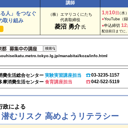
講師
1
10
べる人」をつなぐ
月
日
（
水
（株）エマリコくにたち
YouTube
の取り組み
代表取締役
12
菱沼 勇介
申込締切
氏
し
配信前日までに
ouhiseikatu.metro.tokyo.lg.jp/manabitai/koza/info.html
03-3235-1157
消費生活総合センター
実験実習講座担当
042-522-5119
多摩消費生活センター
食育講座担当
行政による
 潜むリスク 高めようリテラシー