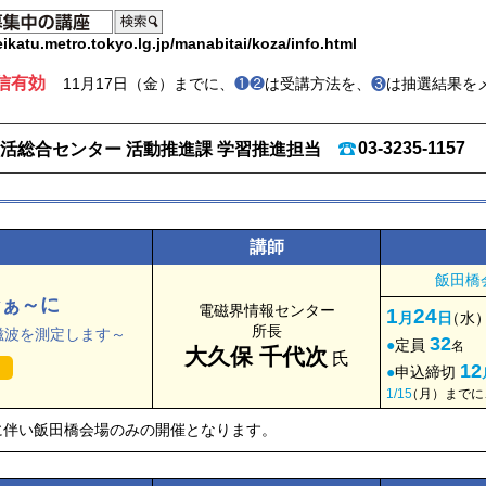
ikatu.metro.tokyo.lg.jp/manabitai/koza/info.html
信有効
11月17日（金）までに、
❶❷
は受講方法を、
❸
は抽選結果を
03-3235-1157
活総合センター 活動推進課 学習推進担当
講師
飯田橋
なぁ～に
電磁界情報センター
1
24
月
日
（
水）
所長
磁波を測定します～
32
定員
名
大久保 千代次
氏
り
12
申込締切
1/15
（
月）までに
に伴い飯田橋会場のみの開催となります。