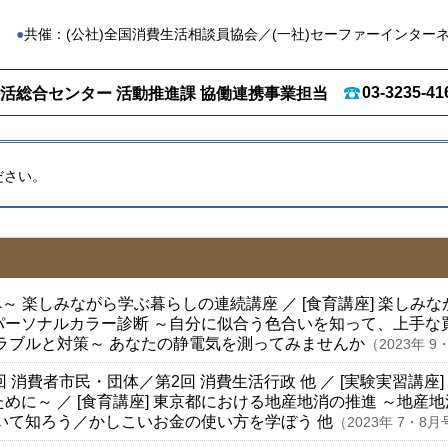
共催：(公社)全国消費生活相談員協会／(一社)セーファーインター
03-3235-41
活総合センター 活動推進課 協働連携事業担当
ださい。
～ 楽しみながら学ぶ暮らしの連続講座
／ [食育講座]
楽しみな
パーソナルカラー診断 ～自分に似合う色合いを知って、上手な
ラブルと対策～ あなたの静電気を測ってみませんか
（2023年 9
回 消費者市民・団体／第2回 消費生活行政 他
／ [実験実習講座]
ために～
／ [食育講座]
東京都における地産地消の推進 ～地産
いて知ろう／かしこいお金の使い方を学ぼう 他
（2023年 7・8月