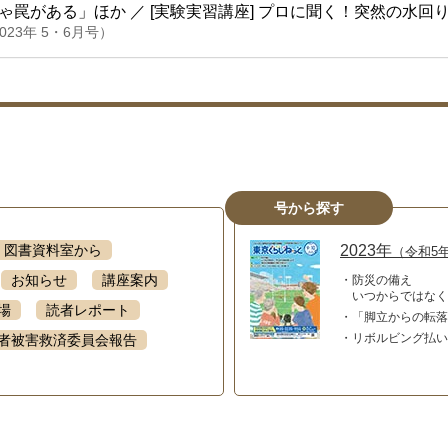
ゃ罠がある」ほか
／ [実験実習講座]
プロに聞く！突然の水回
023年 5・6月号）
号から探す
図書資料室から
2023年
（令和5
お知らせ
講座案内
防災の備え
いつからではなく
場
読者レポート
「脚立からの転落
リボルビング払い
者被害救済委員会報告