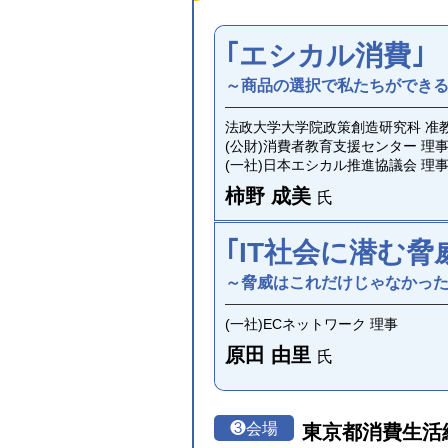
｢エシカル消費｣
～商品の選択で私たちができる
法政大学大学院政策創造研究科 准
(公財)消費者教育支援センター 理
(一社)日本エシカル推進協議会 理
柿野 成美
氏
｢IT社会に潜む脅
～脅威はこれだけじゃなかっ
(一社)ECネットワーク 理事
原田 由里
氏
❸
会場
東京都消費生活