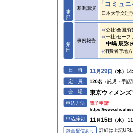
「
コミュニ
基調講演
第１部
日本大学文理学
(公社)全国
(一社)セー
事例報告
第２部
中嶋 辰弥
消費者庁地方
日
時
11
29
月
日
（水）14:
定
員
120名
（託児・手話
会
場
東京ウィメンズ
申込方法
電子申請
https://www.shouhise
申込締切
11
15
月
日（水）
1
詳細は上記UR
録画配信あり