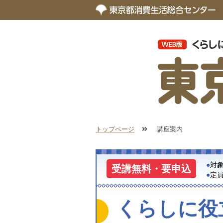
トップページ
講座案内
対
受講無料・要申込
定
くらしに役