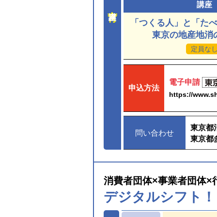
講座
「つくる人」と「た
東京の地産地消
定員な
電子申請
申込方法
https://www.sh
東京都
問い合わせ
東京都
消費者団体×事業者団体×
デジタルシフト！