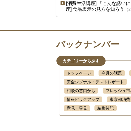
[消費生活講座]
「こんな誘いに
座]
食品表示の見方を知ろう
（2
バックナンバー
カテゴリーから探す
トップページ
今月の話題
安全シグナル・テストレポート
相談の窓口から
フレッシュ市
情報ピックアップ
東京都消費
意見・異見
編集後記