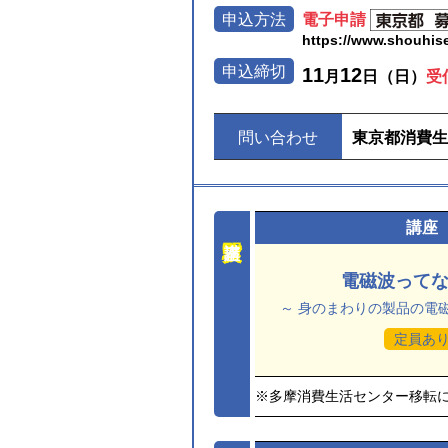
申込方法
電子申請
https://www.shouhise
申込締切
11
12
月
日（日）
受
問い合わせ
東京都消費生
講座
電磁波って
～ 身のまわりの製品の電
定員あ
※多摩消費生活センター移転