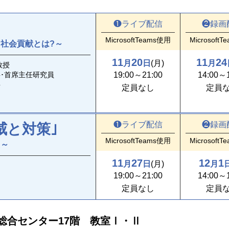
❶
ライブ配信
❷
録画
MicrosoftTeams使用
Microsoft
社会貢献とは?～
11
20
11
24
月
日
(月)
月
教授
事･首席主任研究員
19:00～21:00
14:00～1
事
定員なし
定員
❶
ライブ配信
❷
録画
威と対策｣
MicrosoftTeams使用
Microsoft
た～
11
27
12
1
月
日
(月)
月
19:00～21:00
14:00～1
定員なし
定員
総合センター17階 教室Ⅰ・Ⅱ