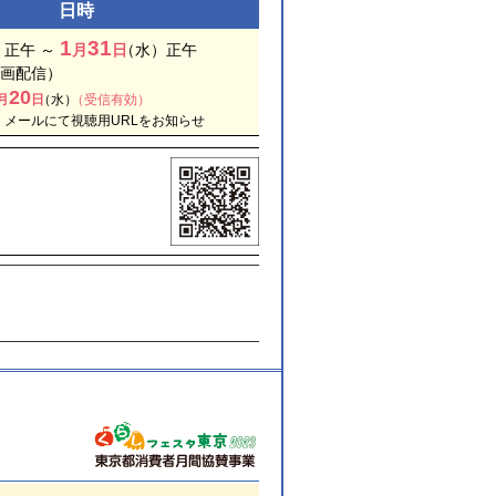
日時
1
31
）正午 ～
月
日
（
水）正午
（録画配信）
20
月
日
（
水）
（受信有効）
、メールにて視聴用URLをお知らせ