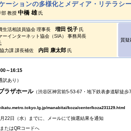
ケーションの多様化とメディア・リテラシ
中橋 雄
部 教授
氏
増田 悦子
消費生活相談員協会 理事長
氏
ファーインターネット協会（SIA） 事務局長
質疑
氏
内田 康太郎
協力課 課長補佐
氏
00～16:15
通訳あり）
プラザホール
（渋谷区神宮前5-53-67・地下鉄表参道駅徒歩
ikatu.metro.tokyo.lg.jp/manabitai/koza/center/koza231129.html
1月22日（水）までに、メールにて抽選結果を通知
LまたはQRコードへ