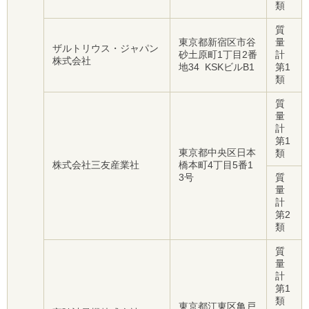
類
質
東京都新宿区市谷
量
ザルトリウス・ジャパン
砂土原町1丁目2番
計
株式会社
地34 KSKビルB1
第1
類
質
量
計
第1
東京都中央区日本
類
株式会社三友産業社
橋本町4丁目5番1
3号
質
量
計
第2
類
質
量
計
第1
類
東京都江東区亀戸