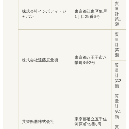
質
量
株式会社インボディ・ジ
東京都江東区亀戸
計
ャパン
1丁目28番6号
第1
類
質
量
計
第1
類
東京都八王子市八
株式会社遠藤度量衡
幡町8番2号
質
量
計
第2
類
質
量
計
第1
類
東京都足立区千住
共栄衡器株式会社
河原町45番6号
質