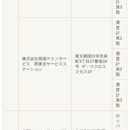
計
第3
類
濃
度
計
第1
類
濃
東京都国分寺市泉
株式会社堀場テクノサー
度
町3丁目37番地34
ビス 西東京サービスス
計
号 ザ・マクロコ
テーション
第2
スモス1F
類
濃
度
計
第3
類
ホ
ッ
パ