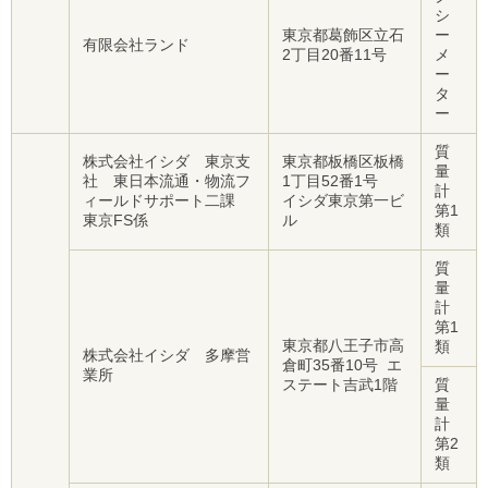
シ
東京都葛飾区立石
ー
有限会社ランド
2丁目20番11号
メ
ー
タ
ー
質
株式会社イシダ 東京支
東京都板橋区板橋
量
社 東日本流通・物流フ
1丁目52番1号
計
ィールドサポート二課
イシダ東京第一ビ
第1
東京FS係
ル
類
質
量
計
第1
東京都八王子市高
類
株式会社イシダ 多摩営
倉町35番10号 エ
業所
ステート吉武1階
質
量
計
第2
類