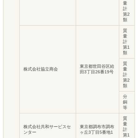
量
計
第2
類
質
量
計
第1
類
質
東京都世田谷区給
株式会社協立商会
量
田3丁目26番19号
計
第2
類
分
銅
等
質
量
株式会社共和サービスセ
東京都調布市調布
計
ンター
ヶ丘3丁目5番地1
第1