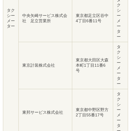
ク
タク
シ
シー
中央矢崎サービス株式会
東京都足立区谷中
ー
メー
社 足立営業所
4丁目6番11号
メ
ター
ー
タ
ー
タ
ク
シ
東京都大田区大森
ー
東京計装株式会社
本町1丁目11番6
メ
号
ー
タ
ー
タ
ク
シ
東京都中野区野方
ー
東邦サービス株式会社
2丁目55番17号
メ
ー
タ
ー