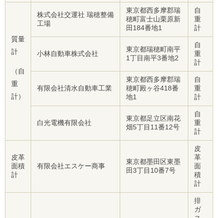
東京都西多摩郡瑞
自
株式会社交運社 瑞穂整備
穂町富士山栗原新
重
工場
田184番地1
計
質量
自
東京都瑞穂町南平
計
小林自動車株式会社
重
1丁目南平3番地2
計
（自
東京都西多摩郡瑞
自
重
有限会社清水自動車工業
穂町殿ヶ谷418番
重
計）
地1
計
自
東京都足立区南花
白光電機有限会社
重
畑5丁目11番12号
計
皮
皮革
革
東京都墨田区東墨
面積
有限会社エスケー商事
面
田3丁目10番7号
計
積
計
排
ガ