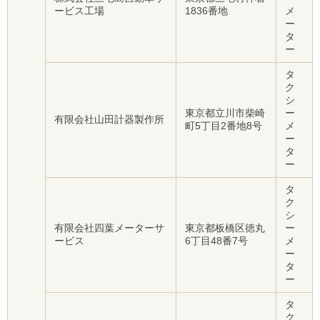
ービス工場
1836番地
メ
ー
タ
ー
タ
ク
シ
東京都立川市柴崎
ー
有限会社山田計器製作所
町5丁目2番地8号
メ
ー
タ
ー
タ
ク
シ
有限会社四葉メーターサ
東京都板橋区徳丸
ー
ービス
6丁目48番7号
メ
ー
タ
ー
タ
ク