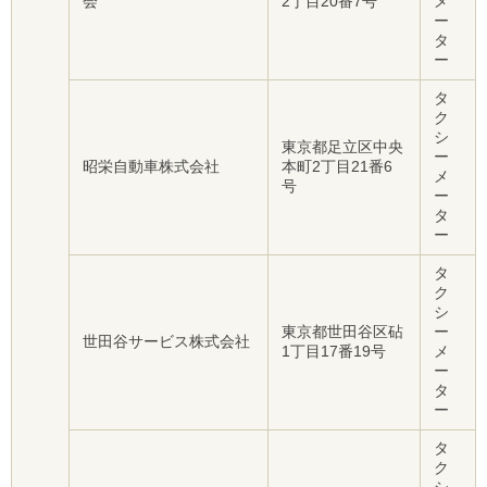
会
2丁目20番7号
メ
ー
タ
ー
タ
ク
シ
東京都足立区中央
ー
昭栄自動車株式会社
本町2丁目21番6
メ
号
ー
タ
ー
タ
ク
シ
東京都世田谷区砧
ー
世田谷サービス株式会社
1丁目17番19号
メ
ー
タ
ー
タ
ク