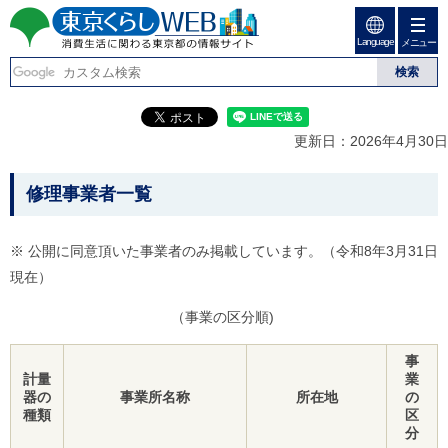
ペ
ペ
ー
ー
Language
ジ
ジ
メニュー
東京くらしweb
の
内
先
を
消費生活に関わる東京
頭
移
こ
グ
で
動
こ
ロ
都の情報サイト
す
す
か
ー
更新日：2026年4月30日
る
ら
バ
た
グ
ル
こ
め
ロ
メ
修理事業者一覧
の
ー
ニ
こ
リ
バ
ュ
か
ン
ル
ー
※ 公開に同意頂いた事業者のみ掲載しています。（令和8年3月31日
ク
ナ
こ
ら
現在）
本
ビ
こ
本
文
で
ま
(
す
で
文
（事業の区分順)
c
。
で
で
)
す
事
へ
す
。
計量
業
グ
器の
事業所名称
所在地
の
ロ
種類
区
ー
分
バ