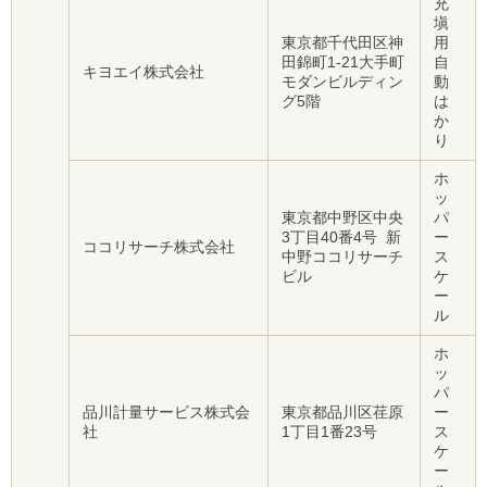
充
塡
東京都千代田区神
用
田錦町1-21大手町
自
キヨエイ株式会社
モダンビルディン
動
グ5階
は
か
り
ホ
ッ
東京都中野区中央
パ
3丁目40番4号 新
ー
ココリサーチ株式会社
中野ココリサーチ
ス
ビル
ケ
ー
ル
ホ
ッ
パ
品川計量サービス株式会
東京都品川区荏原
ー
社
1丁目1番23号
ス
ケ
ー