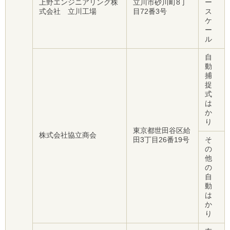
上野エンジニアリング株
立川市砂川町8丁
ー
式会社 立川工場
目72番3号
ス
ケ
ー
ル
自
動
捕
捉
式
は
か
り
東京都世田谷区給
株式会社協立商会
田3丁目26番19号
そ
の
他
の
自
動
は
か
り