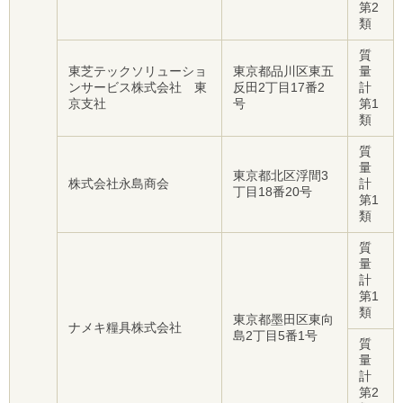
第2
類
質
東芝テックソリューショ
東京都品川区東五
量
ンサービス株式会社 東
反田2丁目17番2
計
京支社
号
第1
類
質
量
東京都北区浮間3
株式会社永島商会
計
丁目18番20号
第1
類
質
量
計
第1
類
東京都墨田区東向
ナメキ糧具株式会社
島2丁目5番1号
質
量
計
第2