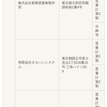
質
株式会社新興度量衡製作
東京都大田区田園
量
所
調布南1番4号
計
第2
類
分
銅
等
質
量
計
第1
東京都国立市富士
類
有限会社タカハシシステ
見台1丁目26番15
ム
号 三幸ハイツ20
質
9
量
計
第2
類
質
量
計