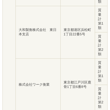
類
質
量
計
第1
類
大和製衡株式会社 東日
東京都港区浜松町
本支店
1丁目22番5号
質
量
計
第2
類
質
量
計
第1
類
東京都江戸川区鹿
株式会社ワーク衡業
骨1丁目6番8号
質
量
計
第2
類