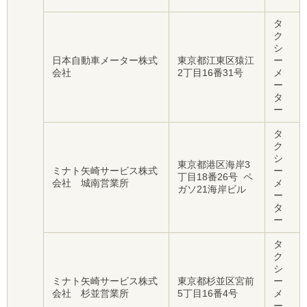
タ
ク
シ
日本自動車メーター株式
東京都江東区猿江
ー
会社
2丁目16番31号
メ
ー
タ
ー
タ
ク
シ
東京都港区海岸3
ミナト矢崎サービス株式
ー
丁目18番26号 ペ
会社 城南営業所
メ
ガソ21海岸ビル
ー
タ
ー
タ
ク
シ
ミナト矢崎サービス株式
東京都杉並区宮前
ー
会社 杉並営業所
5丁目16番4号
メ
ー