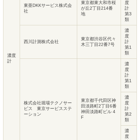
東京都東大和市桜
度
東亜DKKサービス株式会
が丘2丁目214番
計
社
地
第3
類
濃
度
東京都渋谷区代々
西川計測株式会社
計
木三丁目22番7号
第1
類
濃度
計
濃
度
計
第1
類
濃
東京都千代田区神
株式会社堀場テクノサー
度
田淡路町2丁目6番
ビス 東京サービスステ
計
神田淡路町ビル 4
ーション
第2
F
類
濃
度