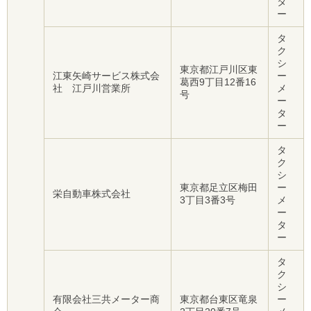
タ
ご
ー
利
用
タ
案
ク
内
シ
東京都江戸川区東
(
江東矢崎サービス株式会
ー
i
葛西9丁目12番16
社 江戸川営業所
メ
)
号
ー
へ
タ
ー
タ
ク
シ
東京都足立区梅田
ー
栄自動車株式会社
3丁目3番3号
メ
ー
タ
ー
タ
ク
シ
有限会社三共メーター商
東京都台東区竜泉
ー