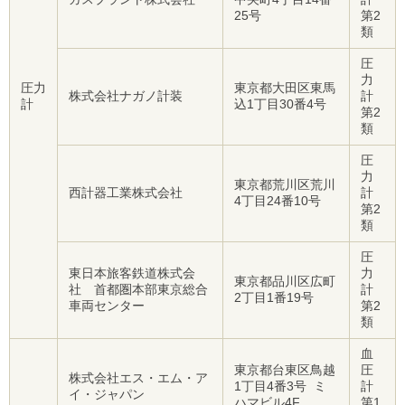
25号
第2
類
圧
力
圧力
東京都大田区東馬
株式会社ナガノ計装
計
計
込1丁目30番4号
第2
類
圧
力
東京都荒川区荒川
西計器工業株式会社
計
4丁目24番10号
第2
類
圧
東日本旅客鉄道株式会
力
東京都品川区広町
社 首都圏本部東京総合
計
2丁目1番19号
車両センター
第2
類
血
東京都台東区鳥越
圧
株式会社エス・エム・ア
1丁目4番3号 ミ
計
イ・ジャパン
ハマビル4F
第1