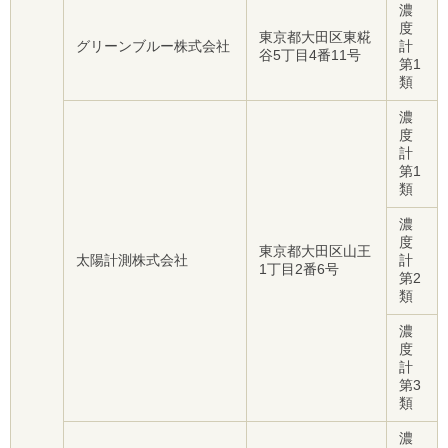
濃
度
東京都大田区東糀
グリーンブルー株式会社
計
谷5丁目4番11号
第1
類
濃
度
計
第1
類
濃
度
東京都大田区山王
太陽計測株式会社
計
1丁目2番6号
第2
類
濃
度
計
第3
類
濃