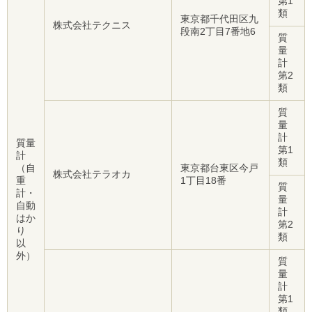
第1
類
東京都千代田区九
株式会社テクニス
段南2丁目7番地6
質
量
計
第2
類
質
量
計
質量
第1
計
類
（自
東京都台東区今戸
株式会社テラオカ
重
1丁目18番
質
計・
量
自動
計
はか
第2
り
類
以
外）
質
量
計
第1
類