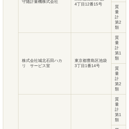
守随計量機株式会社
4丁目12番15号
質
量
計
第2
類
質
量
計
第1
類
株式会社城北石田ハカ
東京都豊島区池袋
リ サービス室
3丁目1番14号
質
量
計
第2
類
質
量
計
第1
類