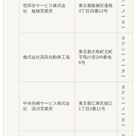
シ
世田谷サービス株式会
東京都板橋区蓮根
ー
社 板橋営業所
3丁目28番12号
メ
ー
タ
ー
タ
ク
シ
東京都大島町元町
ー
株式会社高田自動車工場
字馬の背249番地
メ
6号
ー
タ
ー
タ
ク
シ
中央矢崎サービス株式会
東京都江東区猿江
ー
社 深川営業所
1丁目2番11号
メ
ー
タ
ー
タ