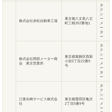
ル
タ
ナ
ク
ビ
シ
ゲ
東京都八丈島八丈
ー
ー
株式会社赤松自動車工場
町三根352番地1
メ
シ
ー
ョ
タ
ン
ー
(
g
)
タ
へ
ク
ロ
シ
東京都葛飾区西新
ー
株式会社岡部メーター商
ー
小岩5丁目22番9
カ
会 東京営業所
メ
号
ル
ー
ナ
タ
ビ
ー
(
l
タ
)
ク
へ
シ
サ
江東矢崎サービス株式会
東京都墨田区亀沢
ー
イ
社
2丁目5番9号
メ
ト
ー
の