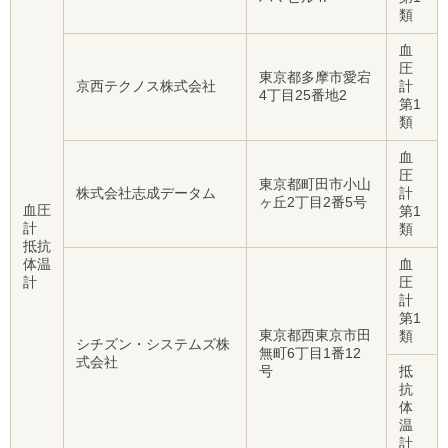
類
血
圧
東京都多摩市愛宕
京西テクノス株式会社
計
4丁目25番地2
第1
類
血
圧
東京都町田市小山
株式会社志成データム
計
ヶ丘2丁目2番5号
血圧
第1
計
類
抵抗
体温
血
計
圧
計
第1
東京都西東京市田
類
シチズン・システムズ株
無町6丁目1番12
式会社
号
抵
抗
体
温
計