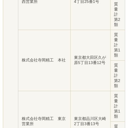
西営業所
4丁目25番1号
質
量
計
第2
類
質
量
計
第1
類
東京都大田区久が
株式会社寺岡精工 本社
原5丁目13番12号
質
量
計
第2
類
質
量
計
第1
類
株式会社寺岡精工 東京
東京都品川区大崎
営業所
2丁目3番13号
質