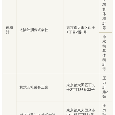
ス
積
算
体
積
計
体積
東京都大田区山王
等
太陽計測株式会社
計
1丁目2番6号
排
水
積
算
体
積
計
等
圧
力
東京都大田区下丸
株式会社栄弁工業
計
子2丁目36番33号
第2
類
圧
東京都東久留米市
力
ガスプラント株式会社
中央町4丁目14番
計