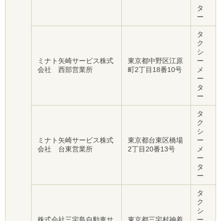
タ
ー
タ
ク
シ
ミナト矢崎サービス株式
東京都中野区江原
ー
会社 西部営業所
町2丁目18番10号
メ
ー
タ
ー
タ
ク
シ
ミナト矢崎サービス株式
東京都台東区橋場
ー
会社 台東営業所
2丁目20番13号
メ
ー
タ
ー
タ
ク
シ
株式会社三宅島自動車サ
東京都三宅村神着
ー