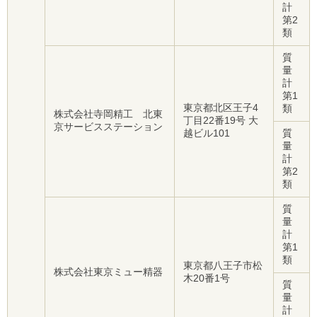
計
第2
類
質
量
計
第1
東京都北区王子4
類
株式会社寺岡精工 北東
丁目22番19号 大
京サービスステーション
越ビル101
質
量
計
第2
類
質
量
計
第1
類
東京都八王子市松
株式会社東京ミュー精器
木20番1号
質
量
計