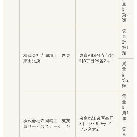
量
計
第2
類
質
量
計
第1
類
株式会社寺岡精工 西東
東京都国分寺市北
京出張所
町3丁目29番2号
質
量
計
第2
類
質
量
計
第1
東京都江東区亀戸
類
株式会社寺岡精工 東東
3丁目34番9号 メ
京サービスステーション
ゾン入倉2
質
量