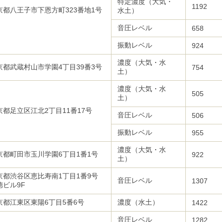
特定濃度（大気・
1192
京都八王子市下恩方町323番地1号
水土）
音圧レベル
658
振動レベル
924
濃度（大気・水
京都武蔵村山市学園4丁目39番3号
754
土）
濃度（大気・水
505
土）
京都足立区江北2丁目11番17号
音圧レベル
506
振動レベル
955
濃度（大気・水
京都町田市玉川学園6丁目1番1号
922
土）
京都渋谷区恵比寿南1丁目1番9号
音圧レベル
1307
德ビル9F
京都江東区東陽6丁目5番6号
濃度（水土）
1422
音圧レベル
1282