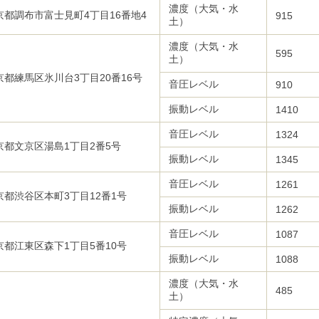
濃度（大気・水
京都調布市富士見町4丁目16番地4
915
土）
濃度（大気・水
595
土）
京都練馬区氷川台3丁目20番16号
音圧レベル
910
振動レベル
1410
音圧レベル
1324
京都文京区湯島1丁目2番5号
振動レベル
1345
音圧レベル
1261
京都渋谷区本町3丁目12番1号
振動レベル
1262
音圧レベル
1087
京都江東区森下1丁目5番10号
振動レベル
1088
濃度（大気・水
485
土）