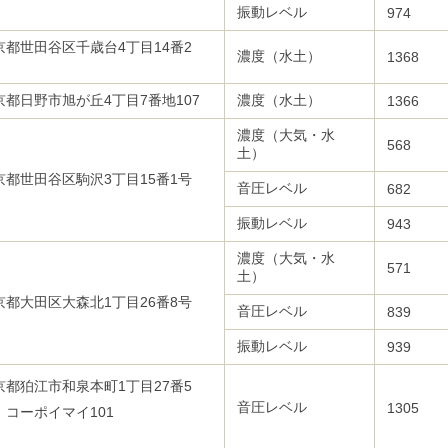
号
振動レベル
974
京都世田谷区千歳台4丁目14番2
濃度（水土）
1368
号
京都日野市旭が丘4丁目7番地107
濃度（水土）
1366
濃度（大気・水
568
土）
京都世田谷区駒沢3丁目15番1号
音圧レベル
682
振動レベル
943
濃度（大気・水
571
土）
京都大田区大森北1丁目26番8号
音圧レベル
839
振動レベル
939
京都狛江市和泉本町1丁目27番5
音圧レベル
1305
 コーポイマイ101