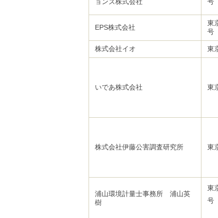
ョンズ株式会社
ご
利
東
用
EPS株式会社
案
内
株式会社イオ
東
(
i
)
へ
いであ株式会社
東
株式会社伊藤公害調査研究所
東
東
浦山環境計量士事務所 浦山英
号
樹