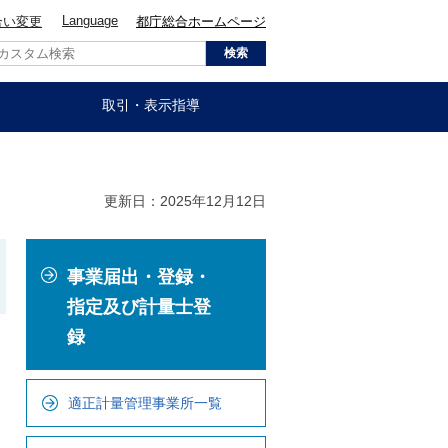
Language
合い変更
都庁総合ホームページ
取引・表示指導
更新日：2025年12月12日
こ
事業届出・登録・
こ
か
指定及び計量士登
ら
録
ロ
ー
適正計量管理事業所一覧
カ
ル