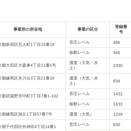
登録番
事業所の所在地
事業の区分
号
音圧レベル
486
京都新宿区百人町1丁目15番18
号
振動レベル
946
濃度（大気・水
京都大田区大森東4丁目11番5号
1030
土）
京都練馬区氷川台3丁目21番18
濃度（大気・水
834
号
土）
音圧レベル
1432
京都武蔵野市中町3丁目7番1-102
振動レベル
1433
京都練馬区旭丘1丁目57番7号
濃度（大気）
1239
音圧レベル
830
京都千代田区外神田4丁目14番1