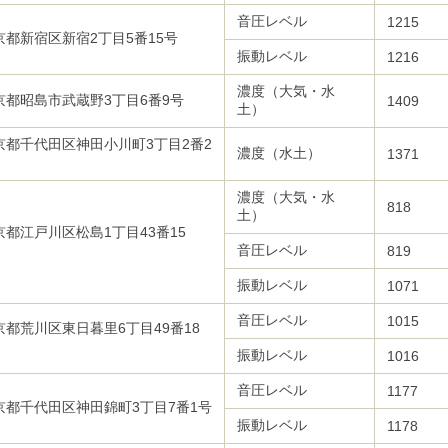
音圧レベル
1215
京都新宿区新宿2丁目5番15号
振動レベル
1216
濃度（大気・水
京都昭島市武蔵野3丁目6番9号
1409
土）
京都千代田区神田小川町3丁目2番2
濃度（水土）
1371
号
濃度（大気・水
818
土）
京都江戸川区松島1丁目43番15
号
音圧レベル
819
振動レベル
1071
音圧レベル
1015
京都荒川区東日暮里6丁目49番18
号
振動レベル
1016
音圧レベル
1177
京都千代田区神田錦町3丁目7番1号
振動レベル
1178