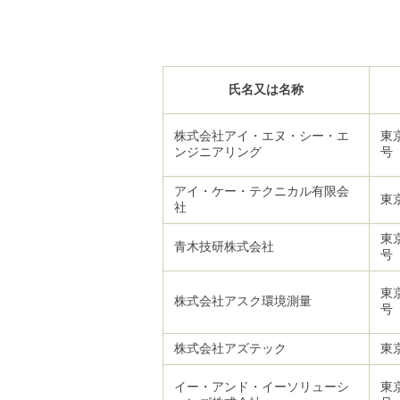
ル
ナ
ビ
ゲ
ー
シ
氏名又は名称
ョ
ン
(
株式会社アイ・エヌ・シー・エ
東
g
ンジニアリング
)
へ
アイ・ケー・テクニカル有限会
ロ
東
社
ー
カ
東
ル
青木技研株式会社
ナ
ビ
(
東
株式会社アスク環境測量
l
号
)
へ
サ
株式会社アズテック
東
イ
ト
イー・アンド・イーソリューシ
東
の