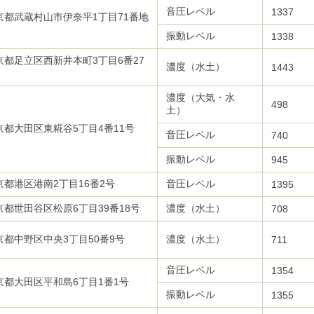
音圧レベル
1337
京都武蔵村山市伊奈平1丁目71番地
振動レベル
1338
京都足立区西新井本町3丁目6番27
濃度（水土）
1443
濃度（大気・水
498
土）
京都大田区東糀谷5丁目4番11号
音圧レベル
740
振動レベル
945
京都港区港南2丁目16番2号
音圧レベル
1395
京都世田谷区松原6丁目39番18号
濃度（水土）
708
京都中野区中央3丁目50番9号
濃度（水土）
711
音圧レベル
1354
京都大田区平和島6丁目1番1号
振動レベル
1355