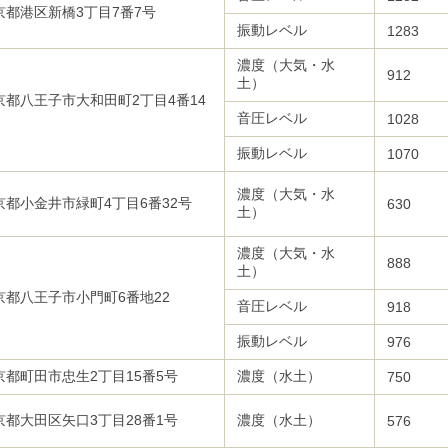
京都港区新橋3丁目7番7号
振動レベル
1283
濃度（大気・水
912
土）
京都八王子市大和田町2丁目4番14
音圧レベル
1028
振動レベル
1070
濃度（大気・水
京都小金井市緑町4丁目6番32号
630
土）
濃度（大気・水
888
土）
京都八王子市小門町6番地22
音圧レベル
918
振動レベル
976
京都町田市忠生2丁目15番5号
濃度（水土）
750
京都大田区矢口3丁目28番1号
濃度（水土）
576