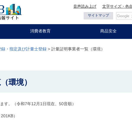
音声読み上げ
文字サイズ・色
都の情報
サイトマップ
消費者教育
商品安全
登録・指定及び計量士登録
> 計量証明事業者一覧（環境）
覧（環境）
す。（令和7年12月1日現在、50音順）
201KB）