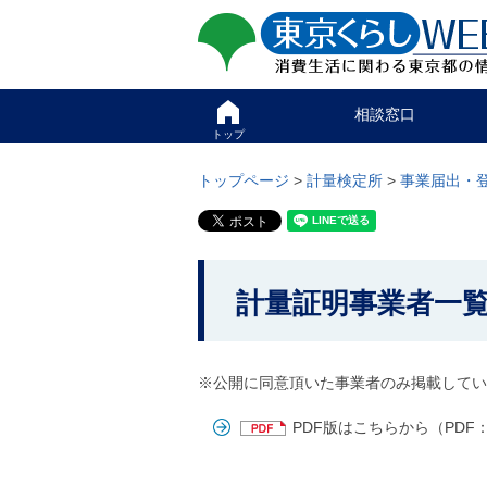
ペ
ペ
東京くらしweb
ー
ー
ジ
ジ
消費生活に関わる東京
の
内
先
を
サイト
こ
頭
移
相談窓口
こ
で
動
か
トップ
す
す
グ
ら
る
ロ
グ
トップページ
>
計量検定所
>
事業届出・
た
ー
ロ
め
バ
ー
の
ル
バ
リ
メ
ル
ン
ニ
ナ
こ
ク
ュ
ビ
計量証明事業者一
こ
本
ー
で
文
こ
か
す
(
こ
。
c
ら
ま
)
※公開に同意頂いた事業者のみ掲載していま
で
本
へ
で
グ
文
す
PDF版はこちらから（PDF：
ロ
で
。
ー
す
バ