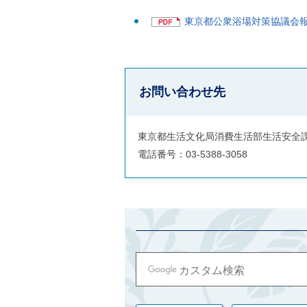
す
ル
ナ
東京都公衆浴場対策協議会報告
ビ
ゲ
ー
シ
ョ
ン
お問い合わせ先
(
g
)
へ
東京都生活文化局消費生活部生活安全
ロ
電話番号：03-5388-3058
ー
カ
ル
ナ
ビ
(
l
)
へ
サ
イ
ト
の