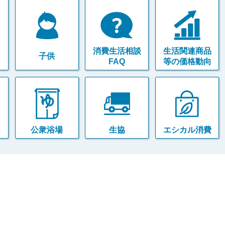
消費生活相談
生活関連商品
子供
FAQ
等の価格動向
公衆浴場
生協
エシカル消費