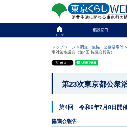
ペ
ペ
東京くらしweb
ー
ー
ジ
ジ
消費生活に関わる東京
の
内
先
を
サイト
こ
頭
移
相談窓口
こ
で
動
か
トップ
す
す
グ
ら
る
ロ
グ
トップページ
>
調査・生協・公衆浴場等
た
ー
ロ
場対策協議会（第4回 協議会報告）
め
バ
ー
の
ル
バ
リ
メ
ル
ン
ニ
ナ
ク
ュ
ビ
こ
本
ー
で
第23次東京都公衆
こ
文
こ
す
(
こ
か
。
c
ま
)
ら
で
へ
で
本
第4回 令和6年7月8日
グ
す
ロ
文
。
ー
で
協議会報告
バ