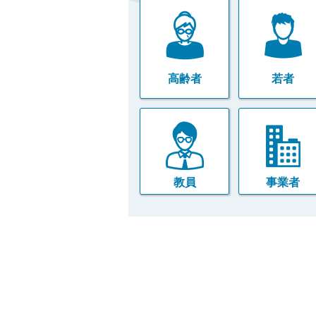
ご
利
用
案
内
(
高齢者
若者
i
)
へ
教員
事業者
本
文
こ
こ