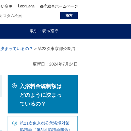
Language
合い変更
都庁総合ホームページ
取引・表示指導
に決まっているの？
> 第23次東京都公衆浴
更新日：2024年7月24日
こ
入浴料金統制額は
こ
か
どのように決まっ
ら
ているの？
ロ
ー
第21次東京都公衆浴場対策
カ
協議会（第3回 協議会報告）