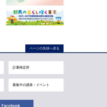
ロ
ー
ページの先頭へ戻る
カ
ル
ナ
計量検定所
ビ
こ
こ
募集中の講座・イベント
ま
で
で
Facebook
す