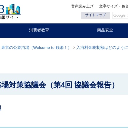
音声読み上げ
文字サイズ・色
都の情報
サイトマップ
消費者教育
商品安全
>
東京の公衆浴場（Welcome to 銭湯！）
>
入浴料金統制額はどのよう
浴場対策協議会（第4回 協議会報告）
開催