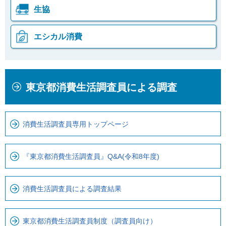
生協
エシカル消費
本
こ
東京都消費生活調査員による調査
文
こ
こ
か
こ
ら
消費生活調査員専用トップページ
ま
ロ
で
ー
で
カ
『東京都消費生活調査員』Q&A(令和8年度)
す
ル
。
ナ
消費生活調査員による調査結果
ビ
で
す
東京都消費生活調査員制度（調査員向け）