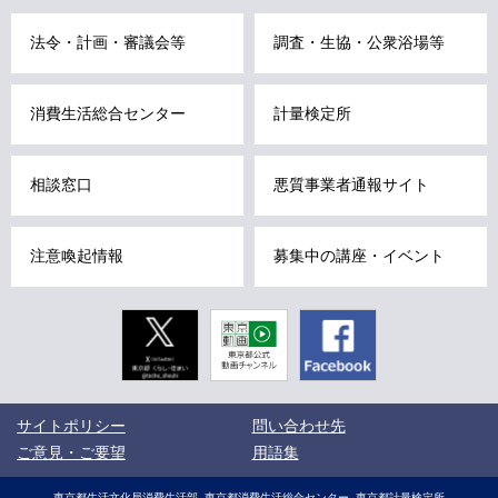
こ
法令・計画・審議会等
調査・生協・公衆浴場等
こ
ま
で
消費生活総合センター
計量検定所
で
す
相談窓口
悪質事業者通報サイト
。
注意喚起情報
募集中の講座・イベント
Twitter
東京動画
Facebook
東京都公式
動画チャン
ネル
こ
サイトポリシー
問い合わせ先
こ
か
ご意見・ご要望
用語集
ら
サ
サ
東京都生活文化局消費生活部
東京都消費生活総合センター
東京都計量検定所