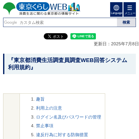
ペ
ペ
ー
ー
Language
ジ
ジ
メニュー
東京くらしweb
の
内
先
を
消費生活に関わる東京
頭
移
こ
グ
で
動
こ
ロ
都の情報サイト
す
す
か
ー
更新日：2025年7月8日
る
ら
バ
た
グ
ル
こ
め
ロ
メ
『東京都消費生活調査員調査WEB回答システム
の
ー
ニ
こ
利用規約』
リ
バ
ュ
か
ン
ル
ー
ク
ナ
こ
ら
本
ビ
こ
本
文
で
ま
(
す
で
文
趣旨
c
。
で
で
)
利用上の注意
す
へ
す
。
ログイン名及びパスワードの管理
グ
ロ
禁止事項
ー
違反行為に対する防御措置
バ