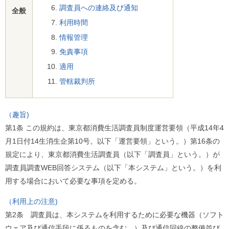
ル
調査員への連絡及び通知
全般
ナ
ビ
利用時間
ゲ
情報管理
ー
シ
免責事項
ョ
適用
ン
(
管轄裁判所
g
)
へ
ロ
（趣旨)
ー
第1条 この規約は、東京都消費生活調査員制度運営要領（平成14年4
カ
ル
月1日付14生消生企第10号。以下「運営要領」という。）第16条の
ナ
規定により、東京都消費生活調査員（以下「調査員」という。）が
ビ
(
調査員調査WEB回答システム（以下「本システム」という。）を利
l
)
用する場合において必要な事項を定める。
へ
サ
（利用上の注意)
イ
第2条 調査員は、本システムを利用するために必要な機器（ソフト
ト
の
ウェア及び通信手段に係るものを含む。）及び通信回線の整備並び