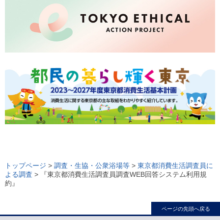
ロ
ー
トップページ
>
調査・生協・公衆浴場等
>
東京都消費生活調査員に
よる調査
> 『東京都消費生活調査員調査WEB回答システム利用規
カ
約』
ル
ナ
ページの先頭へ戻る
ビ