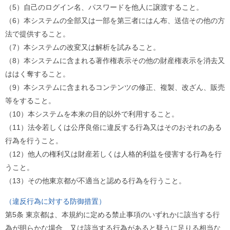
（5）自己のログイン名、パスワードを他人に譲渡すること。
（6）本システムの全部又は一部を第三者にはん布、送信その他の方
法で提供すること。
（7）本システムの改変又は解析を試みること。
（8）本システムに含まれる著作権表示その他の財産権表示を消去又
ははく奪すること。
（9）本システムに含まれるコンテンツの修正、複製、改ざん、販売
等をすること。
（10）本システムを本来の目的以外で利用すること。
（11）法令若しくは公序良俗に違反する行為又はそのおそれのある
行為を行うこと。
（12）他人の権利又は財産若しくは人格的利益を侵害する行為を行
うこと。
（13）その他東京都が不適当と認める行為を行うこと。
（違反行為に対する防御措置）
第5条 東京都は、本規約に定める禁止事項のいずれかに該当する行
為が明らかな場合、又は該当する行為があると疑うに足りる相当な