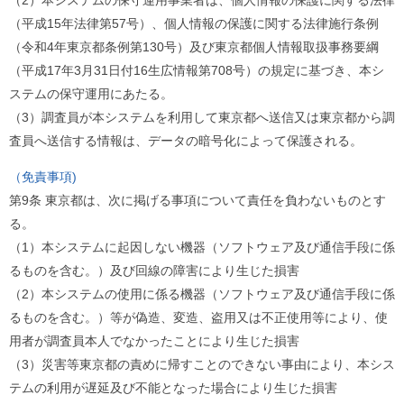
（2）本システムの保守運用事業者は、個人情報の保護に関する法律
（平成15年法律第57号）、個人情報の保護に関する法律施行条例
（令和4年東京都条例第130号）及び東京都個人情報取扱事務要綱
（平成17年3月31日付16生広情報第708号）の規定に基づき、本シ
ステムの保守運用にあたる。
（3）調査員が本システムを利用して東京都へ送信又は東京都から調
査員へ送信する情報は、データの暗号化によって保護される。
（免責事項)
第9条 東京都は、次に掲げる事項について責任を負わないものとす
る。
（1）本システムに起因しない機器（ソフトウェア及び通信手段に係
るものを含む。）及び回線の障害により生じた損害
（2）本システムの使用に係る機器（ソフトウェア及び通信手段に係
るものを含む。）等が偽造、変造、盗用又は不正使用等により、使
用者が調査員本人でなかったことにより生じた損害
（3）災害等東京都の責めに帰すことのできない事由により、本シス
テムの利用が遅延及び不能となった場合により生じた損害