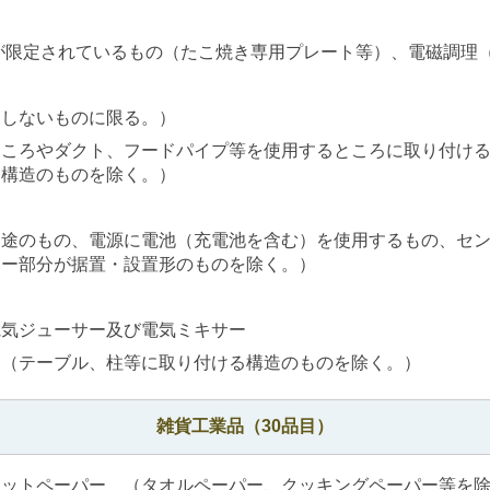
途が限定されているもの（たこ焼き専用プレート等）、電磁調
用しないものに限る。）
ところやダクト、フードパイプ等を使用するところに取り付け
な構造のものを除く。）
用途のもの、電源に電池（充電池を含む）を使用するもの、セ
ター部分が据置・設置形のものを除く。）
電気ジューサー及び電気ミキサー
 （テーブル、柱等に取り付ける構造のものを除く。）
雑貨工業品（30品目）
レットペーパー （タオルペーパー、クッキングペーパー等を