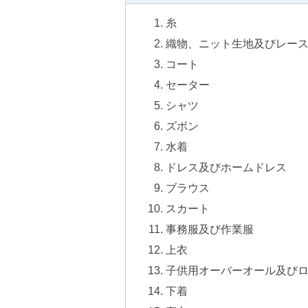
ル
ナ
糸
ビ
ゲ
織物、ニット生地及びレース
ー
コート
シ
ョ
セーター
ン
(
シャツ
g
)
ズボン
へ
水着
サ
イ
ドレス及びホームドレス
ト
の
ブラウス
ご
スカート
利
用
事務服及び作業服
案
内
上衣
(
i
子供用オーバーオール及び
)
下着
へ