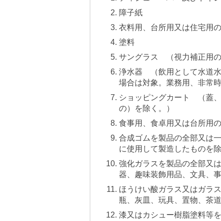
障子紙
衣料用、台所用又は住宅用
塗料
サングラス （視力補正用
浄水器 （飲用として水道
場合は対象。業務用、非常
ショッピングカート （蓋
の）を除く。）
食事用、食卓用又は台所用
合成ゴムを製品の全部又は
に使用して製造したものを
強化ガラスを製品の全部又
器、趣味装飾用品、文具、
ほうけい酸ガラス又はガラ
瓶、灰皿、玩具、置物、茶
漆又はカシュー樹脂塗料等