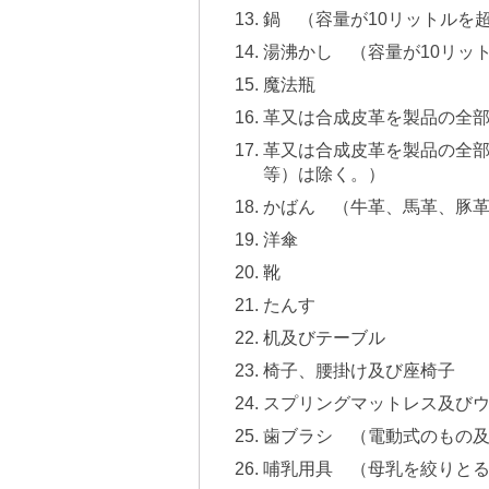
鍋 （容量が10リットルを
湯沸かし （容量が10リッ
魔法瓶
革又は合成皮革を製品の全
革又は合成皮革を製品の全
等）は除く。）
かばん （牛革、馬革、豚
洋傘
靴
たんす
机及びテーブル
椅子、腰掛け及び座椅子
スプリングマットレス及び
歯ブラシ （電動式のもの
哺乳用具 （母乳を絞りと