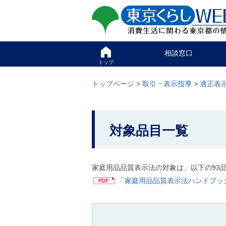
ペ
ペ
東京くらしweb
ー
ー
ジ
ジ
消費生活に関わる東京
の
内
先
を
サイト
こ
頭
移
相談窓口
こ
で
動
か
トップ
す
す
グ
ら
る
ロ
グ
トップページ
>
取引・表示指導
>
適正表
た
ー
ロ
め
バ
ー
の
ル
バ
リ
メ
こ
ル
ン
ニ
ナ
対象品目一覧
こ
ク
ュ
ビ
本
ー
か
で
文
こ
す
ら
(
こ
。
c
家庭用品品質表示法の対象は、以下の93
本
ま
)
で
「家庭用品品質表示法ハンドブック」
文
へ
で
グ
で
す
ロ
。
す
ー
バ