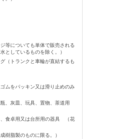
ッジ等についても単体で販売される
原水としているものを除く。）
ッグ（トランクと車輪が直結するも
成ゴムをパッキン又は滑り止めのみ
花瓶、灰皿、玩具、置物、茶道用
用、食卓用又は台所用の器具 （花
合成樹脂製のものに限る。）