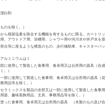
の漂白剤
のものを除く。）
水から残留塩素を除去する機能を有するものに限る。カートリ
時用、アウトドア用、浴槽用、シャワー用や河川水や井戸水を
、荷台等に座るような構造のもの、歩行補助車、キャスターバ
のアルミニウムはく
一部に使用して製造した食事用、食卓用又は台所用の器具（合
除く。）
は一部に使用して製造した食事用、食卓用又は台所用の器具（
事務用品等を除く。）
スセラミックスを製品の全部又は一部に使用して製造した食事
道用器、趣味装飾用品、文具、事務用品等を除く。）
を塗った食事用、食卓用又は台所用の器具 （木製のもの及び