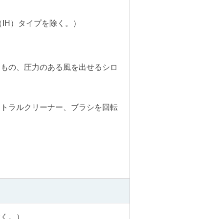
理（IH）タイプを除く。）
るもの、圧力のある風を出せるシロ
ントラルクリーナー、ブラシを回転
除く。）