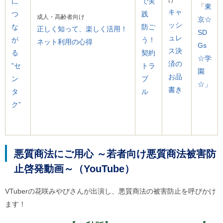
け
に
で実
ご
「
東
キャ
つ
践
利
成人・高齢者向け
京☆
用
ッシ
な
防ご
正しく知って、楽しく活用！
SD
案
ュレ
が
う！
ネット利用の心得
内
Gs
(
ス決
る
契約
☆学
i
済の
”セ
トラ
)
園
へ
お品
ン
ブ
☆」
書き
タ
ル
ク”
悪質商法にご用心 ～若者向け悪質商法被害防
止啓発動画～（YouTube）
VTuberの花咲みやびさんが出演し、悪質商法の被害防止を呼びかけ
ます！