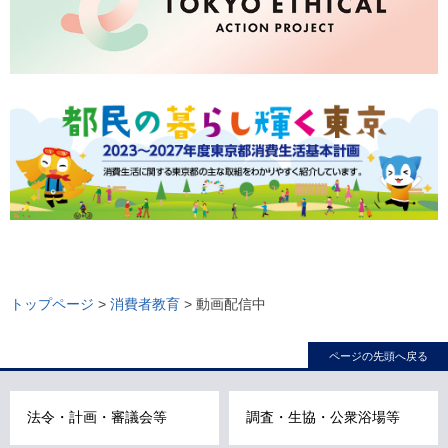
ロ
ー
トップページ
>
消費者教育
> 動画配信中
カ
ル
ページの先頭へ戻る
ナ
ビ
法令・計画・審議会等
調査・生協・公衆浴場等
こ