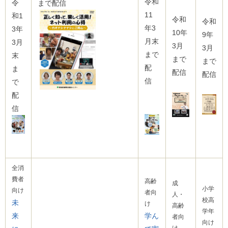
令和
ル
令
まで配信
ナ
11
和1
令和
ビ
令和
年3
3年
ゲ
10年
9年
ー
月末
3月
3月
3月
シ
まで
末
ョ
まで
まで
ン
配
ま
配信
配信
(
信
で
g
)
配
へ
信
ロ
ー
カ
ル
ナ
ビ
(
全消
l
費者
)
高齢
成
へ
小学
向け
者向
人・
サ
校高
未
け
高齢
イ
学年
来
学ん
ト
者向
向け
の