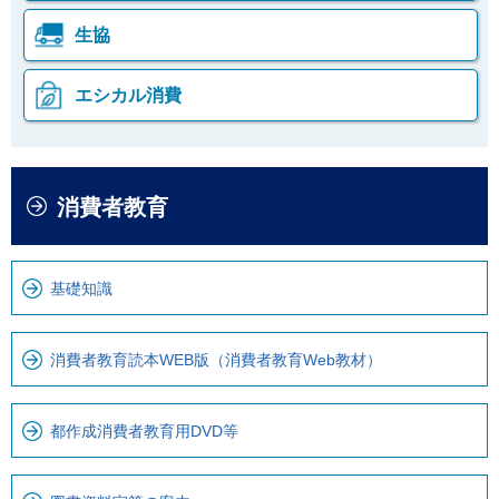
生協
エシカル消費
本
こ
消費者教育
文
こ
こ
か
こ
ら
基礎知識
ま
ロ
で
ー
で
カ
消費者教育読本WEB版（消費者教育Web教材）
す
ル
。
ナ
都作成消費者教育用DVD等
ビ
で