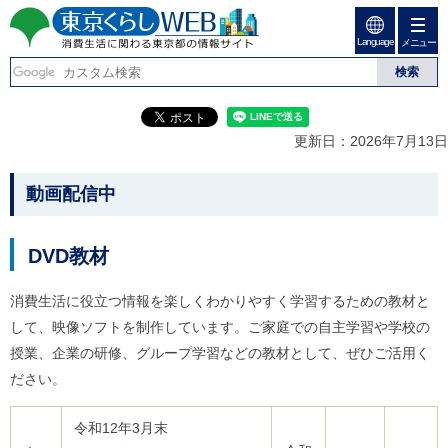
ペ
ペ
ー
ー
Language
ジ
ジ
メニュー
東京くらしweb
の
内
先
を
消費生活に関わる東京
頭
移
こ
グ
で
動
こ
ロ
都の情報サイト
す
す
か
ー
更新日：2026年7月13日
る
ら
バ
た
グ
ル
こ
め
ロ
メ
動画配信中
の
ー
ニ
こ
リ
バ
ュ
か
ン
ル
ー
DVD教材
ク
ナ
こ
ら
本
ビ
こ
本
文
で
ま
消費生活に役立つ情報を楽しくわかりやすく学習するための教材と
(
す
で
文
して、映像ソフトを制作しています。ご家庭での自主学習や学校の
c
。
で
で
)
す
授業、企業の研修、グループ学習などの教材として、ぜひご活用く
へ
す
。
ださい。
グ
ロ
ー
令和12年3月末
バ