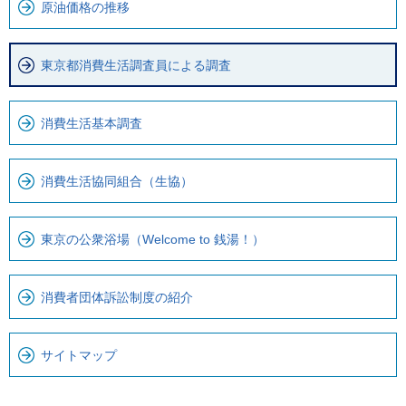
で
カ
原油価格の推移
す
ル
。
ナ
東京都消費生活調査員による調査
ビ
で
す
消費生活基本調査
消費生活協同組合（生協）
東京の公衆浴場（Welcome to 銭湯！）
消費者団体訴訟制度の紹介
サイトマップ