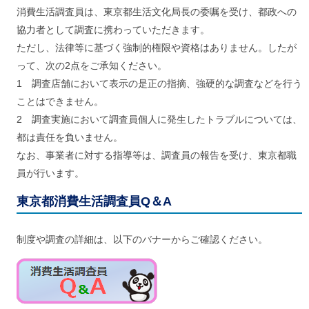
ル
消費生活調査員は、東京都生活文化局長の委嘱を受け、都政への
ナ
ビ
協力者として調査に携わっていただきます。
ゲ
ただし、法律等に基づく強制的権限や資格はありません。したが
ー
シ
って、次の2点をご承知ください。
ョ
1 調査店舗において表示の是正の指摘、強硬的な調査などを行う
ン
ことはできません。
(
g
2 調査実施において調査員個人に発生したトラブルについては、
)
へ
都は責任を負いません。
ロ
なお、事業者に対する指導等は、調査員の報告を受け、東京都職
ー
カ
員が行います。
ル
ナ
東京都消費生活調査員Q＆A
ビ
(
l
制度や調査の詳細は、以下のバナーからご確認ください。
)
へ
サ
イ
ト
の