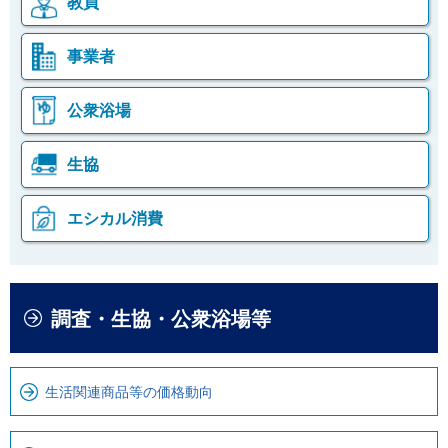
教員
事業者
公衆浴場
生協
エシカル消費
本
こ
調査・生協・公衆浴場等
文
こ
こ
か
こ
ら
生活関連商品等の価格動向
ま
ロ
で
ー