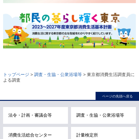
ロ
ー
トップページ
>
調査・生協・公衆浴場等
> 東京都消費生活調査員に
よる調査
カ
ル
ページの先頭へ戻る
ナ
ビ
こ
法令・計画・審議会等
調査・生協・公衆浴場等
こ
ま
消費生活総合センター
計量検定所
で