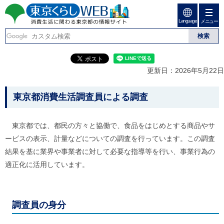
ペ
ペ
ー
ー
Language
ジ
ジ
メニュー
東京くらしweb
の
内
先
を
消費生活に関わる東京
頭
移
こ
グ
で
動
こ
ロ
都の情報サイト
す
す
か
ー
更新日：2026年5月22日
る
ら
バ
た
グ
ル
こ
め
ロ
メ
東京都消費生活調査員による調査
の
ー
ニ
こ
リ
バ
ュ
か
ン
ル
ー
東京都では、都民の方々と協働で、食品をはじめとする商品やサ
ク
ナ
こ
ら
ービスの表示、計量などについての調査を行っています。この調査
本
ビ
こ
本
文
で
ま
結果を基に業界や事業者に対して必要な指導等を行い、事業行為の
(
す
で
文
適正化に活用しています。
c
。
で
で
)
す
へ
す
。
グ
ロ
調査員の身分
ー
バ