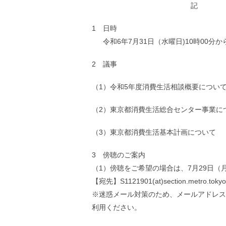
ル
記
ナ
ビ
1 日時
ゲ
ー
令和6年7月31日（水曜日)10時00分か
シ
ョ
2 議事
ン
(
g
（1）令和5年度消費生活相談概要につい
)
へ
ロ
（2）東京都消費生活総合センター事業に
ー
カ
（3）東京都消費生活基本計画について
ル
ナ
ビ
3 傍聴のご案内
(
（1）傍聴をご希望の場合は、7月29日（
l
)
【宛先】S1121901(at)section.metro.tokyo
へ
※迷惑メール対策のため、メールアドレス
サ
イ
利用ください。
ト
の