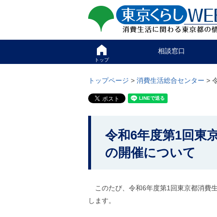
ペ
ペ
東京くらしweb
ー
ー
ジ
ジ
消費生活に関わる東京
の
内
先
を
サイト
こ
頭
移
相談窓口
こ
で
動
か
トップ
す
す
グ
ら
る
ロ
グ
トップページ
>
消費生活総合センター
>
た
ー
ロ
め
バ
ー
の
ル
バ
リ
メ
ル
ン
ニ
ナ
こ
ク
ュ
ビ
令和6年度第1回東
こ
本
ー
で
文
こ
か
す
の開催について
(
こ
。
c
ら
ま
)
で
本
へ
で
グ
文
このたび、令和6年度第1回東京都消費
す
ロ
で
。
します。
ー
す
バ