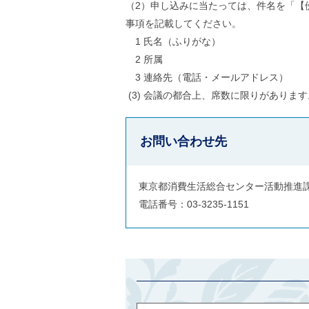
（2）申し込みに当たっては、件名を「【
ご
利
事項を記載してください。
用
1 氏名（ふりがな）
案
内
2 所属
(
3 連絡先（電話・メールアドレス）
i
)
(3) 会議の都合上、席数に限りがあります
へ
お問い合わせ先
東京都消費生活総合センター活動推進
電話番号：03-3235-1151