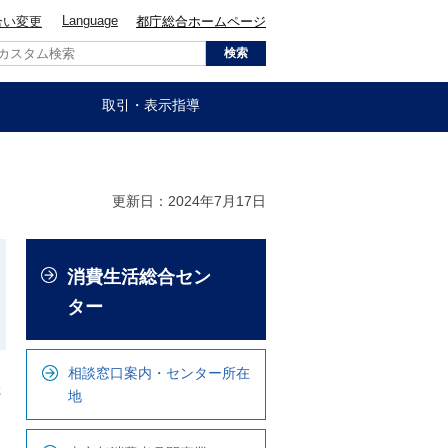
Language
合い変更
都庁総合ホームページ
取引・表示指導
更新日：2024年7月17日
こ
消費生活総合セン
こ
か
ター
ら
ロ
相談窓口案内・センター所在
ー
た
地
カ
ル