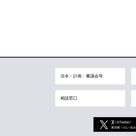
文
こ
こ
ま
で
で
す
。
法令・計画・審議会等
相談窓口
Twitter