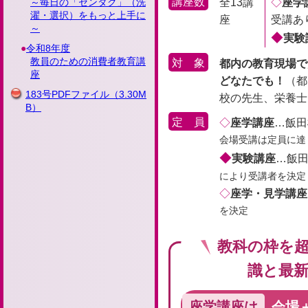
講座数
全13講
座学
～毎日の「センタク」（洗
濯・選択）をもっと上手に
座
受講あ
～
実験
令和8年度
教員のための消費者教育講
対
象
都内の教育現場で
座
どなたでも！
（都
183号PDFファイル
（3.30M
校の先生、栄養士
B）
定
員
座学講座
…飯田
会場受講は定員に達
実験講座
…飯田
により受講者を決定
座学・見学講座
を決定
教科の枠を
識と最
座学講座は
会場