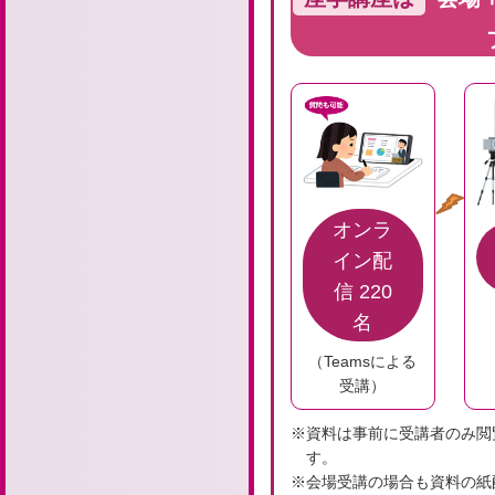
オンラ
イン配
信 220
名
（Teamsによる
受講）
※資料は事前に受講者のみ閲
す。
※会場受講の場合も資料の紙