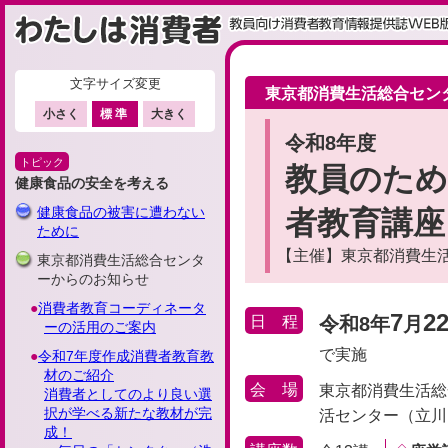
文字サイズ変更
ここから本文です
東京都消費生活総合セン
小さく
標準
大きく
令和8年度
トピック
教員のため
健康食品の安全を考える
健康食品の被害に遭わない
者教育講座
ために
【
主催】東京都消費生
東京都消費生活総合センタ
ーからのお知らせ
消費者教育コーディネータ
7
2
令和8年
月
日
程
ーの活用のご案内
で実施
令和7年度作成消費者教育教
材のご紹介
会
場
東京都消費生活総
消費者としてのより良い選
択が学べる新たな教材が完
活センター（立川
成！