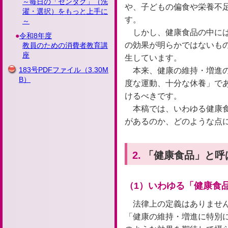
～毎日の「センタク」（洗
や、子どもの偏食や栄養不
濯・選択）をもっと上手に
す。
～
しかし、健康食品の中に
令和8年度
の効果が明らかではないも
教員のための消費者教育講
座
生しています。
183号PDFファイル
（3.30M
本来、健康の維持・増進
B）
度な運動、十分な休養」で
けるべきです。
本稿では、いわゆる健康
があるのか、どのような点
2.
「健康食品」と呼
（1）いわゆる「健康食
法律上の定義はありませ
「健康の維持・増進に特別