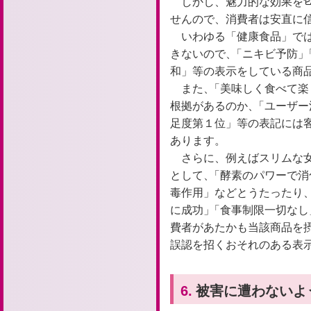
しかし、魅力的な効果を
せんので、消費者は安直に
いわゆる「健康食品」で
きないので、
「
ニキビ予防」
和」等の表示をしている商
また、
「
美味しく食べて楽
根拠があるのか、
「
ユーザー
足度第１位」等の表記には
あります。
さらに、例えばスリムな
として、
「
酵素のパワーで消
毒作用」などとうたったり、
に成功」
「
食事制限一切なし
費者があたかも当該商品を
誤認を招くおそれのある表
6.
被害に遭わないよ