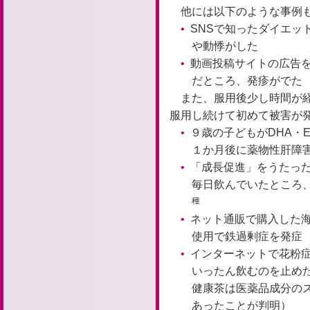
他には以下のような事例
SNSで知ったダイエッ
や動悸がした
動画投稿サイトの広告
だところ、発疹がでた
また、服用後少し時間が
服用し続けて初めて被害が
９歳の子どもがDHA・
１か月後に薬物性肝障
「成長促進」をうたっ
毎日飲んでいたところ
種
ネット通販で購入した
使用で鉄過剰症を発症
インターネットで花粉
いったん飲むのを止め
健康茶は医薬品成分の
あったことが判明）