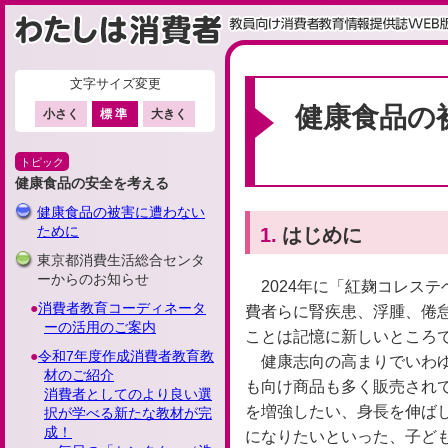
文字サイズ変更
ここから本文です
健康食品の
小さく
標準
大きく
トピック
健康食品の安全を考える
健康食品の被害に遭わない
ために
1.
はじめに
東京都消費生活総合センタ
ーからのお知らせ
2024年に「紅麹コレス
消費者教育コーディネータ
費者らに腎疾患、浮腫、倦
ーの活用のご案内
ことは記憶に新しいところ
令和7年度作成消費者教育教
健康志向の高まりでいわ
材のご紹介
も向け商品も多く販売され
消費者としてのより良い選
を増強したい、身長を伸ば
択が学べる新たな教材が完
成！
になりたいといった、子ど