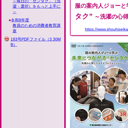
～毎日の「センタク」（洗
服の案内人ジョーと
濯・選択）をもっと上手に
～
タク”
～洗濯の心得
令和8年度
教員のための消費者教育講
https://www.shouhiseik
座
183号PDFファイル
（3.30M
B）