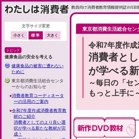
文字サイズ変更
ここから本文です
東京都消費生活総合セン
小さく
標準
大きく
令和7年度作
トピック
消費者とし
健康食品の安全を考える
健康食品の被害に遭わない
が学べる新
ために
東京都消費生活総合センタ
～毎日の「セ
ーからのお知らせ
もっと上手に
消費者教育コーディネータ
ーの活用のご案内
令和7年度作成消費者教育教
材のご紹介
消費者としてのより良い選
択が学べる新たな教材が完
成！