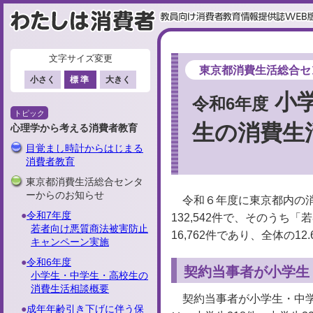
文字サイズ変更
ここから本文です
東京都消費生活総合セ
小さく
標準
大きく
小
令和6年度
トピック
生の消費生
心理学から考える消費者教育
目覚まし時計からはじまる
消費者教育
東京都消費生活総合センタ
ーからのお知らせ
令和６年度に東京都内の
令和7年度
132,542件で、そのうち「
若者向け悪質商法被害防止
16,762件であり、全体の12
キャンペーン実施
令和6年度
契約当事者が小学生
小学生・中学生・高校生の
消費生活相談概要
契約当事者が小学生・中学
成年年齢引き下げに伴う保