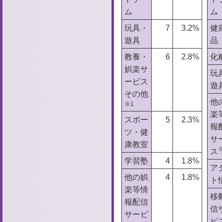
ム
ム
玩具・
7
3.2%
健
遊具
品
教養・
6
2.8%
化
娯楽サ
玩
ービス
遊
その他
他
※1
楽
スポー
5
2.3%
報
ツ・健
サ
康教室
ス
学習塾
4
1.8%
ア
他の娯
4
1.8%
ト
楽等情
移
報配信
信
サービ
ビ