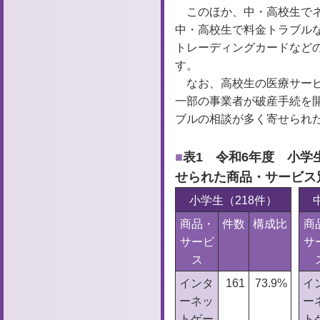
このほか、中・高校生で
中・高校生で料金トラブル
トレーディングカードなど
す。
なお、高校生の医療サー
一部の事業者が破産手続を
ブルの相談が多く寄せられ
表1 令和6年度 小学
せられた商品・サービス
小学生（218件）
商品・
件数
構成比
商
サービ
サ
ス
インタ
161
73.9%
イ
ーネッ
ー
トゲー
ト