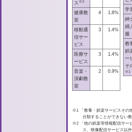
※2
ス
学
健康教
4
1.8%
紳
室
婦
移動通
3
1.4%
服
信サー
教
ビス
娯
医療サ
3
1.4%
ー
ービス
そ
音楽・
2
0.9%
※1
演劇教
室
※1 「教養・娯楽サービスそ
分類することができない教
※2 「他の娯楽等情報配信サ
ス、映像配信サービス以外