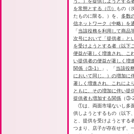
う。）を提供しようとする
を常態とする（①）
もの（
たものに限る。）を、
多数
信ネットワーク（中略）を
「
当該役務を利用して商品
次号において「提供者」と
を受けようとする者（以下
便益が著しく増進され、こ
い提供者の便益が著しく増
関係（③-1）
」、「
当該役
において同じ。）の増加に
著しく増進され、これによ
ともに、その増加に伴い提
提供者も増加する関係
（③
①は、両面市場ないし多
供しようとするもの（以下
と、提供を受けようとする
つまり、店子が存在せず、