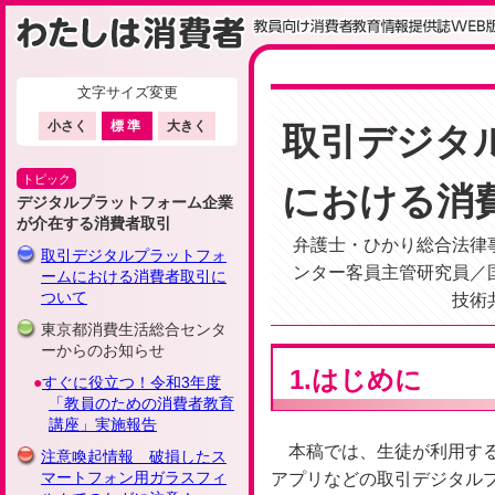
文字サイズ変更
ここから本文です
小さく
標準
大きく
取引デジタ
トピック
における消
デジタルプラットフォーム企業
が介在する消費者取引
弁護士・ひかり総合法律
取引デジタルプラットフォ
ンター客員主管研究員／
ームにおける消費者取引に
ついて
技術
東京都消費生活総合センタ
ーからのお知らせ
1.はじめに
すぐに役立つ！令和3年度
「教員のための消費者教育
講座」実施報告
本稿では、生徒が利用す
注意喚起情報 破損したス
マートフォン用ガラスフィ
アプリなどの取引デジタル