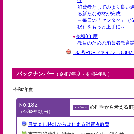
介
消費者としてのより良い
る新たな教材が完成！
～毎日の「センタク」（
択）をもっと上手に～
令和8年度
教員のための消費者教育
183号PDFファイル
（3.30
バックナンバー
（令和7年度～令和4年度）
令和7年度
No.182
心理学から考える消
トピック
（令和8年3月号）
目覚まし時計からはじまる消費者教育
東京都消費生活総合センターからのお知らせ