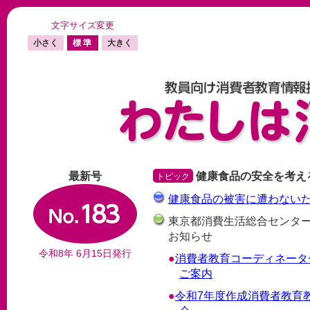
文字サイズ変更
小さく
標準
大きく
最新号
健康食品の安全を考え
トピック
健康食品の被害に遭わない
東京都消費生活総合センタ
お知らせ
令和8年 6月15日発行
消費者教育コーディネータ
ご案内
令和7年度作成消費者教育