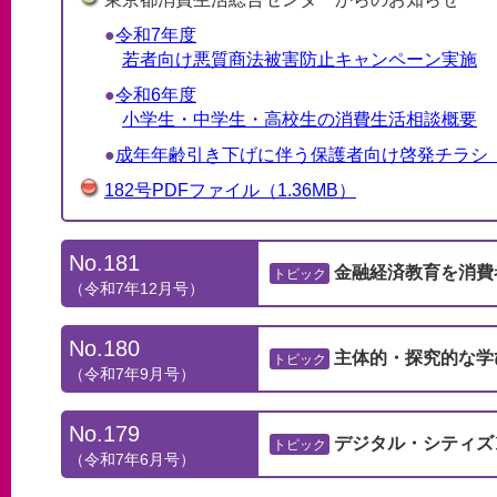
令和7年度
若者向け悪質商法被害防止キャンペーン実施
令和6年度
小学生・中学生・高校生の消費生活相談概要
成年年齢引き下げに伴う保護者向け啓発チラシ
182号PDFファイル
（1.36MB）
No.181
金融経済教育を消費
トピック
（令和7年12月号）
No.180
主体的・探究的な学
トピック
（令和7年9月号）
No.179
デジタル・シティズ
トピック
（令和7年6月号）