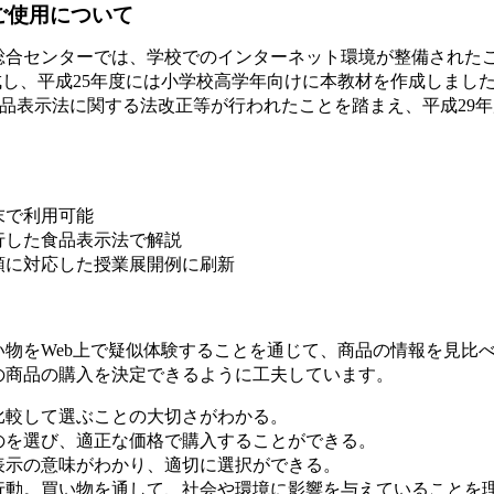
ご使用について
合センターでは、学校でのインターネット環境が整備された
成し、平成25年度には小学校高学年向けに本教材を作成しまし
食品表示法に関する法改正等が行われたことを踏まえ、平成29
末で利用可能
行した食品表示法で解説
領に対応した授業展開例に刷新
物をWeb上で疑似体験することを通じて、商品の情報を見比
の商品の購入を決定できるように工夫しています。
比較して選ぶことの大切さがわかる。
のを選び、適正な価格で購入することができる。
表示の意味がわかり、適切に選択ができる。
行動。買い物を通して、社会や環境に影響を与えていることを