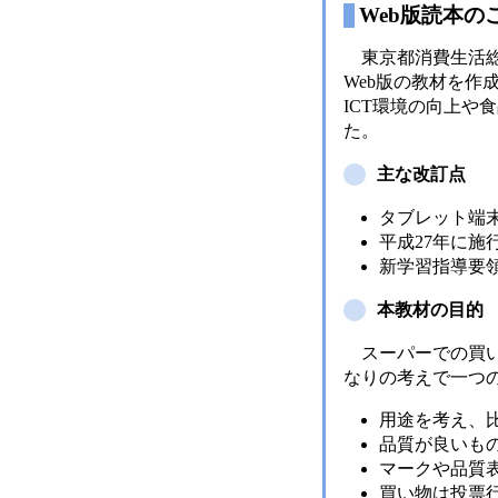
Web版読本の
東京都消費生活総
Web版の教材を作
ICT環境の向上や
た。
主な改訂点
タブレット端
平成27年に施
新学習指導要
本教材の目的
スーパーでの買い
なりの考えで一つ
用途を考え、
品質が良いも
マークや品質
買い物は投票