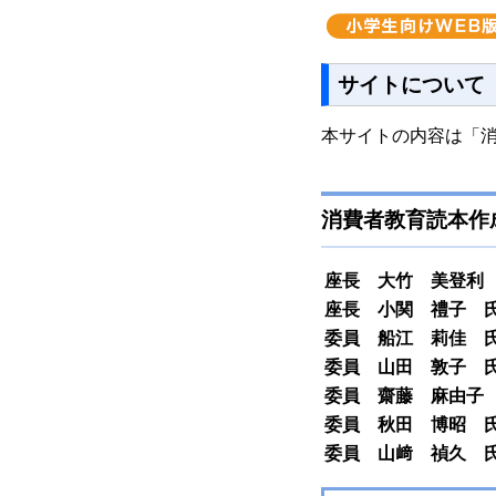
サイトについて
本サイトの内容は「
消費者教育読本作
座長 大竹 美登利
座長 小関 禮子 
委員 船江 莉佳 
委員 山田 敦子 
委員 齋藤 麻由子
委員 秋田 博昭 
委員 山﨑 禎久 