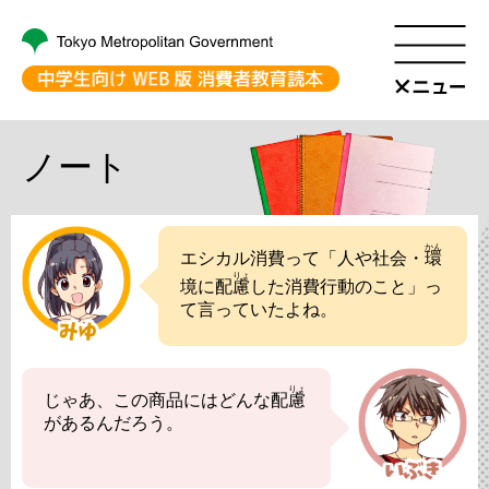
ノート
かん
エシカル消費って「人や社会・
環
りょ
境に配
慮
した消費行動のこと」っ
て言っていたよね。
りょ
じゃあ、この商品にはどんな配
慮
があるんだろう。